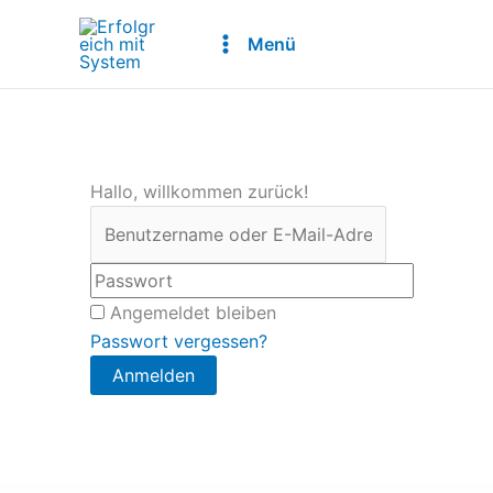
Zum
Inhalt
Menü
springen
Hallo, willkommen zurück!
Angemeldet bleiben
Passwort vergessen?
Anmelden