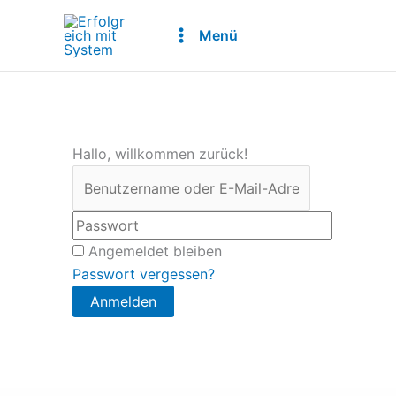
Zum
Inhalt
Menü
springen
Hallo, willkommen zurück!
Angemeldet bleiben
Passwort vergessen?
Anmelden