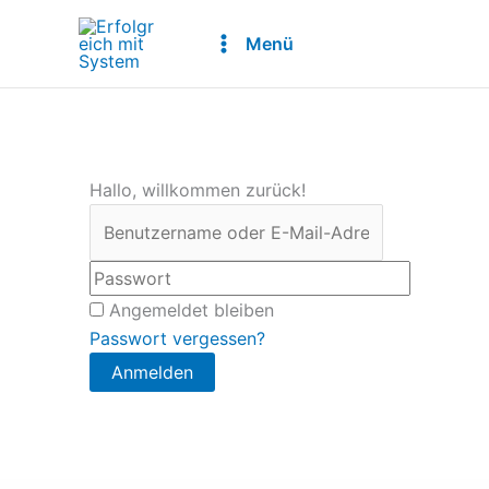
Zum
Inhalt
Menü
springen
Hallo, willkommen zurück!
Angemeldet bleiben
Passwort vergessen?
Anmelden