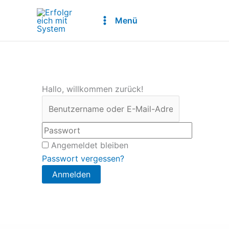
Zum
Inhalt
Menü
springen
Hallo, willkommen zurück!
Angemeldet bleiben
Passwort vergessen?
Anmelden